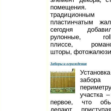
помещения.
традиционным
пластинчатым жа
сегодня добавил
рулонные, roll-
плиссе, романс
шторы, фотожалюзи
Заборы и ограждения
Установка
забора
периметр
участка –
первое, что обы
делают, приступ