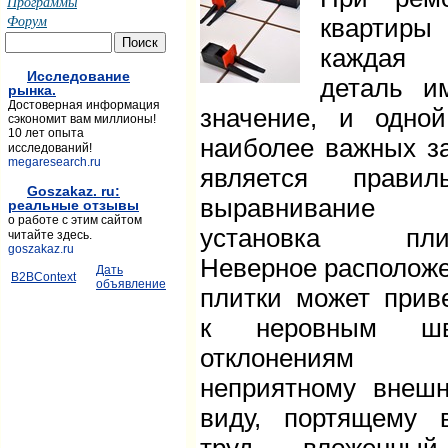
Программы
Форум
квартиры
каждая
Исследование
деталь и
рынка.
Достоверная информация
значение, и одно
сэкономит вам миллионы!
10 лет опыта
наиболее важных з
исследований!
megaresearch.ru
является правил
Goszakaz. ru:
выравнивани
реальные отзывы
о работе с этим сайтом
установка плит
читайте здесь.
goszakaz.ru
Неверное располож
Дать
B2BContext
объявление
плитки может прив
к неровным шв
отклонения
неприятному внеш
виду, портящему 