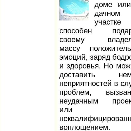
доме ил
дачном
участке
способен подар
своему владел
массу положител
эмоций, заряд бодр
и здоровья. Но мож
доставить нем
неприятностей в сл
проблем, вызван
неудачным проек
или е
неквалифицирован
воплощением.