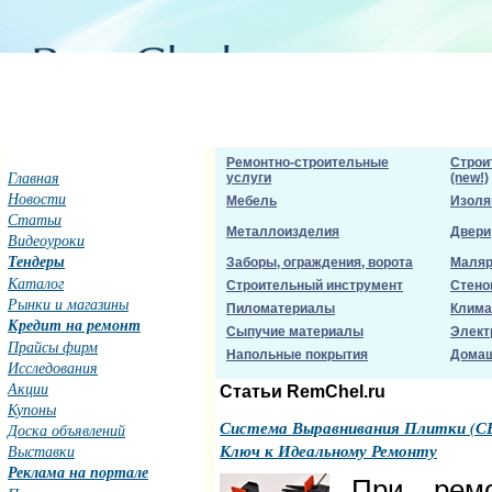
Ремонтно-строительные
Строи
Главная
услуги
(new!)
Новости
Мебель
Изоля
Статьи
Металлоизделия
Двери
Видеоуроки
Тендеры
Заборы, ограждения, ворота
Маляр
Каталог
Строительный инструмент
Стено
Рынки и магазины
Пиломатериалы
Клима
Кредит на ремонт
Сыпучие материалы
Элект
Прайсы фирм
Напольные покрытия
Домаш
Исследования
Акции
Статьи RemChel.ru
Купоны
Система Выравнивания Плитки (С
Доска объявлений
Ключ к Идеальному Ремонту
Выставки
Реклама на портале
При ремо