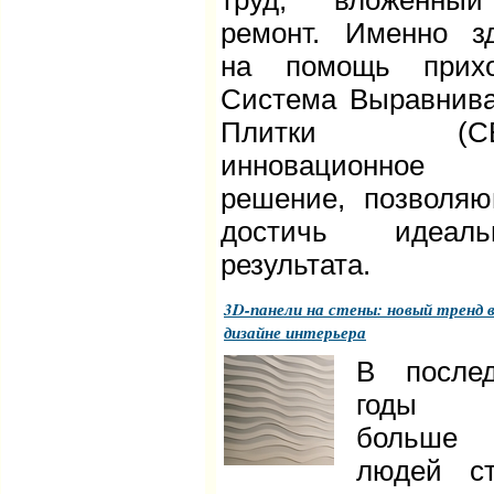
труд, вложенны
ремонт. Именно з
на помощь прихо
Система Выравнив
Плитки (СВ
инновационное
решение, позволя
достичь идеальн
результата.
3D-панели на стены: новый тренд 
дизайне интерьера
В после
годы 
больше
людей с