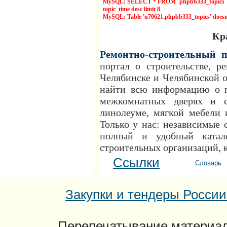
MySQL: SELECT * FROM `phpbb333_topics` 
topic_time desc limit 8
MySQL: Table 'u70621.phpbb333_topics' doesn'
Кр
Ремонтно-строительный п
портал о строительстве, р
Челябинске и Челябинской 
найти всю информацию о п
межкомнатных дверях и с
линолеуме, мягкой мебели 
Только у нас: независимые 
полный и удобный катал
строительных организаций, 
Ссылки
Словарь
Закупки и тендеры России: 
Перепечатывание материал