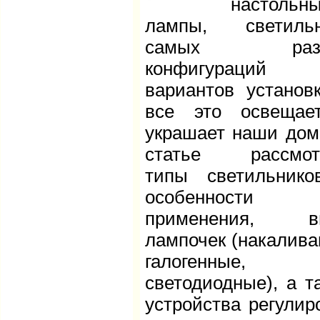
настольн
лампы, светильн
самых разн
конфигураци
вариантов установ
все это освещае
украшает наши дом
статье рассмот
типы светильник
особенности
применения, в
лампочек (накалива
галогенные,
светодиодные), а т
устройства регулир