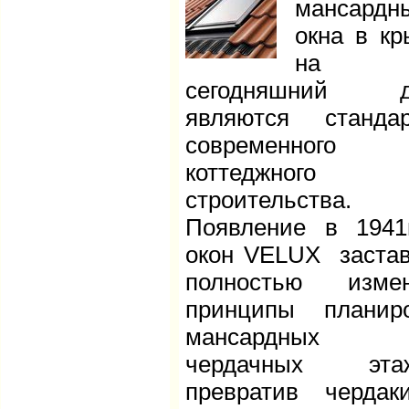
мансардн
окна в к
на
сегодняшний д
являются станда
современного
коттеджного
строительства.
Появление в 1941
окон VELUX заста
полностью измен
принципы планир
мансардных
чердачных этаж
превратив черда