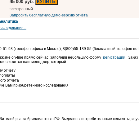
45 000 руб.
КУПИТЬ
электронный
Запросить бесплатную демо-версию отчёта
аналитика
сследования...
0-61-98 (телефон офиса в Москве), 8(800)55-189-55 (бесплатный телефон по
режиме on-line прямо сейчас, заполнив небольшую форму
регистрации
. Заказ
ами свяжется наш менеджер, который:
у отчёту
у оплаты
ого отчёта
аче Вам приобретенного исследования
бителей рынка бриллиантов в РФ. Выделены потребительские сегменты, изу