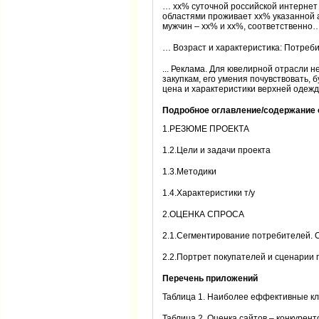
… хх% суточной российской интернет -
областями проживает хх% указанной а
мужчин – хх% и хх%, соответственно
… Возраст и характеристика: Потребит
... Реклама. Для ювелирной отрасли 
закупкам, его умения почувствовать, 
цена и характеристики верхней одежды
Подробное оглавление/содержание 
1.РЕЗЮМЕ ПРОЕКТА
1.2.Цели и задачи проекта
1.3.Методики
1.4.Характеристики т/у
2.ОЦЕНКА СПРОСА
2.1.Сегментирование потребителей. 
2.2.Портрет покупателей и сценарии 
Перечень приложений
Таблица 1. Наиболее еффективные кл
Таблица 2. Оценка сайтов – конкурен