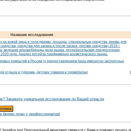
Название исследования
у за кожей лица и тела (кремы, лосьоны, специальные средства, кремы для
средства, средства для загара и после загара, прочие средства) 2016 г.
а, ведущие игроки/бренды доли рынка, потребительские предпочтения,
 2020 года. Анализ ритейла парфюмерно-косметического рынка.
вровых покрытий в России (с предоставлением базы импортно-экспортных
ля отдыха и туризма, детских товаров и термобелья
е? Закажите уникальное исследование по Вашей отрасли
-плана
е бизнес-план у профессионалов!
? Задайте его! Персональный менеджер свяжется с Вами и поможет решить л