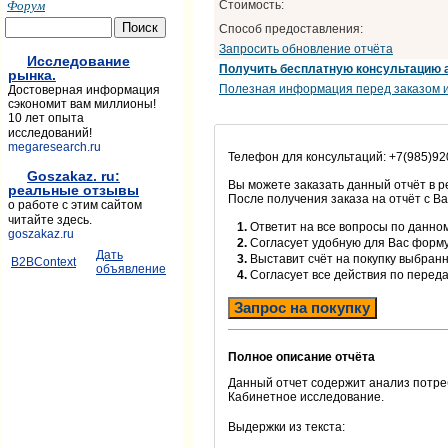
Форум
Стоимость:
Способ предоставления:
Запросить обновление отчёта
Исследование
Получить бесплатную консультацию 
рынка.
Полезная информация перед заказом и
Достоверная информация
сэкономит вам миллионы!
10 лет опыта
исследований!
megaresearch.ru
Телефон для консультаций: +7(985)92
Goszakaz. ru:
Вы можете заказать данный отчёт в 
реальные отзывы
После получения заказа на отчёт с В
о работе с этим сайтом
читайте здесь.
1.
Ответит на все вопросы по данном
goszakaz.ru
2.
Согласует удобную для Вас форм
Дать
3.
Выставит счёт на покупку выбранн
B2BContext
объявление
4.
Согласует все действия по перед
Запрос на покупку
Полное описание отчёта
Данный отчет содержит анализ потре
Кабинетное исследование.
Выдержки из текста: