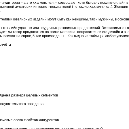
 аудитории – а это хх,х млн. чел. – совершают хотя бы одну покупку онлайн в
ктивной аудитории интернет-покупателей (т.е. около хх,х млн. чел.). Женщин
…
елями ювелирных изделий могут быть как женщины, так и мужчины, в основном 
нет как-либо удачных или неудачных рекламных предложений. Все зависит от
будет ли товар продаваться на полке магазина, понравится ли его дизайн и в
 влияют на спрос, были произведены... Как видно из таблицы, любое увеличе
отчёта
Оценка размера целевых сегментов
покупательского поведения
ючевые слова с сайтов конкурентов
тов, могущих влиять на поведения потенциальных покупателей