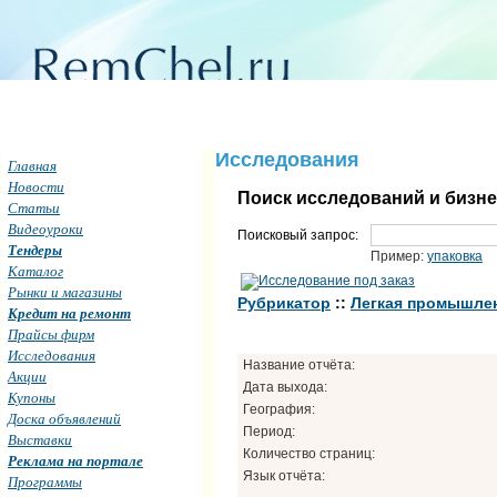
Исследования
Главная
Новости
Поиск исследований и бизн
Статьи
Видеоуроки
Поисковый запрос:
Тендеры
Пример:
упаковка
Каталог
Рынки и магазины
Рубрикатор
::
Легкая промышлен
Кредит на ремонт
Прайсы фирм
Исследования
Название отчёта:
Акции
Дата выхода:
Купоны
География:
Доска объявлений
Период:
Выставки
Количество страниц:
Реклама на портале
Язык отчёта:
Программы