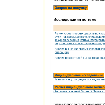
Запрос на покупку
Исследования по теме
Рынок косметических средств по уход
рук и ног, кремы детские, очищающие 
Текущая ситуация, конъюнктура рынк
перспективы и прогнозы развития до
Анализ рынка узелковых ковров и ко
операций)
Анализ показателей рынка товаров д
Индивидуальное исследование
Не нашли подходящее исследовани
Расчет индивидуального бизнес
Открываете новый бизнес? Закажит
Возник вопрос по содержанию отчёта