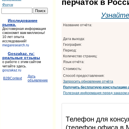
перчаток в Росс
Форум
Узнайт
Исследование
рынка.
Название отчёта:
Достоверная информация
сэкономит вам миллионы!
10 лет опыта
Дата выхода:
исследований!
География:
megaresearch.ru
Период:
Goszakaz. ru:
Количество страниц:
реальные отзывы
Язык отчёта:
о работе с этим сайтом
читайте здесь.
Стоимость:
goszakaz.ru
Способ предоставления:
Дать
B2BContext
объявление
Запросить обновление отчёта
Получить бесплатную консультацию 
Полезная информация перед заказом и
Телефон для консул
(телефон офиса в М