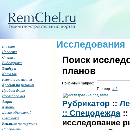
Исследования
Главная
Новости
Поиск исследо
Статьи
Видеоуроки
планов
Тендеры
Каталог
Рынки и магазины
Поисковый запрос:
Кредит на ремонт
Пример:
чай
Прайсы фирм
Исследования
Акции
Рубрикатор
::
Ле
Купоны
:: Спецодежда
::
Доска объявлений
Выставки
исследование р
Реклама на портале
Программы