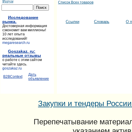
Форум
Список Всех товаров
Исследование
рынка.
Ссылки
Словарь
О п
Достоверная информация
сэкономит вам миллионы!
10 лет опыта
исследований!
megaresearch.ru
Goszakaz. ru:
реальные отзывы
о работе с этим сайтом
читайте здесь.
goszakaz.ru
Дать
B2BContext
объявление
Закупки и тендеры России: 
Перепечатывание материал
указанием актив