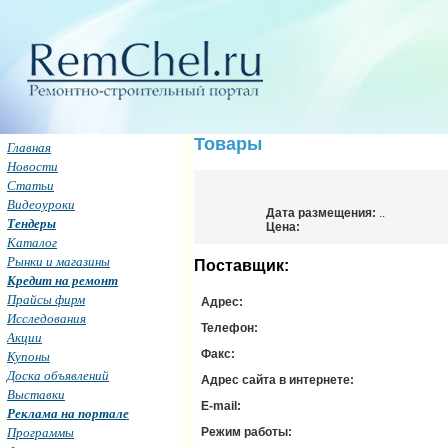
Товары
Главная
Новости
Статьи
Видеоуроки
Дата размещения:
..
Тендеры
Цена:
Каталог
Рынки и магазины
Поставщик:
Кредит на ремонт
Прайсы фирм
Адрес:
Исследования
Телефон:
Акции
Купоны
Факс:
Доска объявлений
Адрес сайта в интернете:
Выставки
E-mail:
Реклама на портале
Программы
Режим работы: