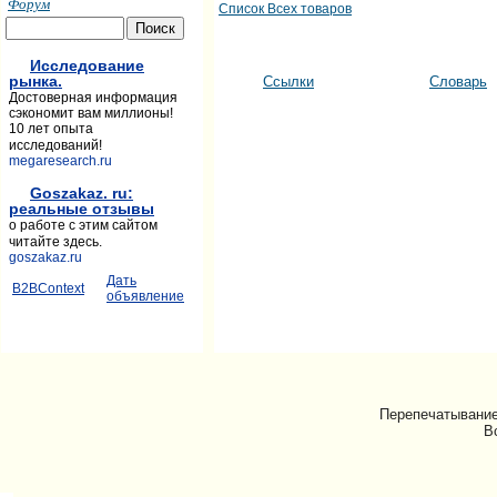
Форум
Список Всех товаров
Исследование
рынка.
Ссылки
Словарь
Достоверная информация
сэкономит вам миллионы!
10 лет опыта
исследований!
megaresearch.ru
Goszakaz. ru:
реальные отзывы
о работе с этим сайтом
читайте здесь.
goszakaz.ru
Дать
B2BContext
объявление
Перепечатывание
В