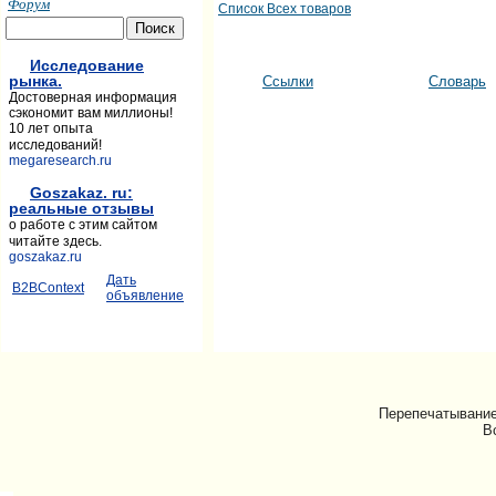
Форум
Список Всех товаров
Исследование
рынка.
Ссылки
Словарь
Достоверная информация
сэкономит вам миллионы!
10 лет опыта
исследований!
megaresearch.ru
Goszakaz. ru:
реальные отзывы
о работе с этим сайтом
читайте здесь.
goszakaz.ru
Дать
B2BContext
объявление
Перепечатывание
В