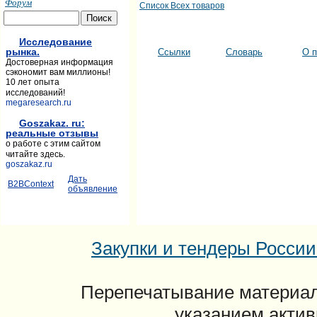
Форум
Список Всех товаров
Исследование
рынка.
Ссылки
Словарь
О п
Достоверная информация
сэкономит вам миллионы!
10 лет опыта
исследований!
megaresearch.ru
Goszakaz. ru:
реальные отзывы
о работе с этим сайтом
читайте здесь.
goszakaz.ru
Дать
B2BContext
объявление
Закупки и тендеры России: 
Перепечатывание материал
указанием актив