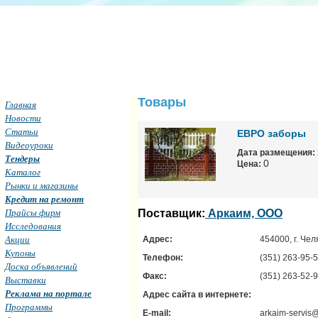
Товары
Главная
Новости
Статьи
ЕВРО заборы
Видеоуроки
Дата размещения:
Тендеры
0
Цена:
Каталог
Рынки и магазины
Кредит на ремонт
Прайсы фирм
Поставщик:
Аркаим, ООО
Исследования
Акции
Адрес:
454000, г. Чел
Купоны
Телефон:
(351) 263-95-
Доска объявлений
Факс:
(351) 263-52-
Выставки
Реклама на портале
Адрес сайта в интернете:
Программы
E-mail:
arkaim-servis@l