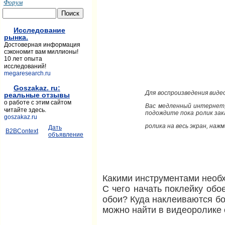
Форум
Исследование
рынка.
Достоверная информация
сэкономит вам миллионы!
10 лет опыта
исследований!
megaresearch.ru
Goszakaz. ru:
Для воспроизведения вид
реальные отзывы
о работе с этим сайтом
Вас медленный интернет
читайте здесь.
подождите пока роли
goszakaz.ru
ролика на весь экран, на
Дать
B2BContext
объявление
Какими инструментами необ
С чего начать поклейку обо
обои? Куда наклеиваются б
можно найти в видеоролике 