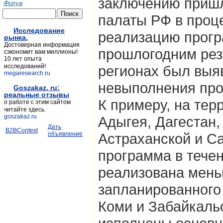
заключению пришл
Форум
палаты РФ в проце
Исследование
реализацию прогр
рынка.
Достоверная информация
прошлогодним резу
сэкономит вам миллионы!
10 лет опыта
исследований!
регионах был выя
megaresearch.ru
невыполнения про
Goszakaz. ru:
реальные отзывы
К примеру, на тер
о работе с этим сайтом
читайте здесь.
goszakaz.ru
Адыгея, Дагестан,
Дать
B2BContext
объявление
Астраханской и С
программа в течен
реализована меньш
запланированного 
Коми и Забайкаль