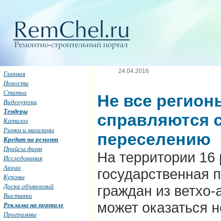
24.04.2016
Главная
Новости
Статьи
Не все регион
Видеоуроки
Тендеры
справляются 
Каталог
Рынки и магазины
переселению
Кредит на ремонт
Прайсы фирм
На территории 16
Исследования
Акции
государственная 
Купоны
Доска объявлений
граждан из ветхо
Выставки
может оказаться н
Реклама на портале
Программы