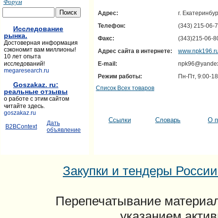
Форум
Адрес:
г. Екатеринбу
Телефон:
(343) 215-06-
Исследование
рынка.
Факс:
(343)215-06-8
Достоверная информация
сэкономит вам миллионы!
Адрес сайта в интернете:
www.npk196.r
10 лет опыта
исследований!
E-mail:
npk96@yandex
megaresearch.ru
Режим работы:
Пн-Пт, 9:00-18
Goszakaz. ru:
Список Всех товаров
реальные отзывы
о работе с этим сайтом
читайте здесь.
goszakaz.ru
Ссылки
Словарь
О п
Дать
B2BContext
объявление
Закупки и тендеры России: 
Перепечатывание материал
указанием актив