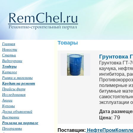
Товары
Главная
Новости
Статьи
Грунтовка 
Видеоуроки
Грунтовка ГТ-
Тендеры
каучука, нефтя
Каталог
ингибитора, 
Рынки и магазины
Противокорроз
Кредит на ремонт
полимерные из
Прайсы фирм
битумные мате
Исследования
самостоятельн
Акции
эксплуатации о
Купоны
Дата размеще
Доска объявлений
79
Выставки
Цена:
Реклама на портале
Программы
Поставщик:
НефтеПромКомпле