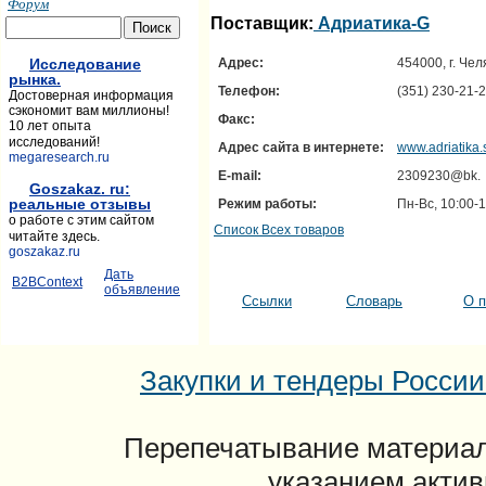
Форум
Поставщик:
Адриатика-G
Исследование
Адрес:
454000, г. Чел
рынка.
Телефон:
(351) 230-21-
Достоверная информация
сэкономит вам миллионы!
Факс:
10 лет опыта
исследований!
Адрес сайта в интернете:
www.adriatika.
megaresearch.ru
E-mail:
2309230@bk.
Goszakaz. ru:
реальные отзывы
Режим работы:
Пн-Вс, 10:00-
о работе с этим сайтом
Список Всех товаров
читайте здесь.
goszakaz.ru
Дать
B2BContext
объявление
Ссылки
Словарь
О п
Закупки и тендеры России: 
Перепечатывание материал
указанием актив