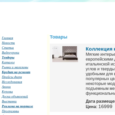
Товары
Главная
Новости
Статьи
Коллекция 
Видеоуроки
Мягкие интерь
Тендеры
европейскими 
Каталог
итальянской ис
Рынки и магазины
углов и тверды
Кредит на ремонт
удобными для 
Прайсы фирм
популярных цв
Исследования
некоторые мод
Акции
подъемным мех
Купоны
функциональн
Доска объявлений
Дата размеще
Выставки
16999
Реклама на портале
Цена:
Программы