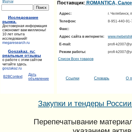
Форум
Поставщик:
ROMANTICA, Салон
Адрес:
г. Челябинск, 
Исследование
рынка.
Телефон:
8-951-440-91-
Достоверная информация
Факс:
сэкономит вам миллионы!
10 лет опыта
Адрес сайта в интернете:
www.mebelshik
исследований!
megaresearch.ru
E-mail:
profi-k2007@y
Goszakaz. ru:
Режим работы:
profi-k2007@y
реальные отзывы
Список Всех товаров
о работе с этим сайтом
читайте здесь.
goszakaz.ru
Дать
B2BContext
Ссылки
Словарь
О п
объявление
Закупки и тендеры России: 
Перепечатывание материал
указанием актив