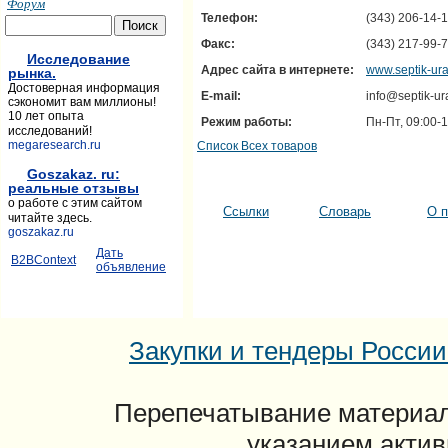
Форум
Телефон:
(343) 206-14-
Факс:
(343) 217-99-
Исследование
Адрес сайта в интернете:
www.septik-ura
рынка.
Достоверная информация
E-mail:
info@septik-ura
сэкономит вам миллионы!
10 лет опыта
Режим работы:
Пн-Пт, 09:00-
исследований!
megaresearch.ru
Список Всех товаров
Goszakaz. ru:
реальные отзывы
о работе с этим сайтом
Ссылки
Словарь
О п
читайте здесь.
goszakaz.ru
Дать
B2BContext
объявление
Закупки и тендеры России: 
Перепечатывание материал
указанием актив