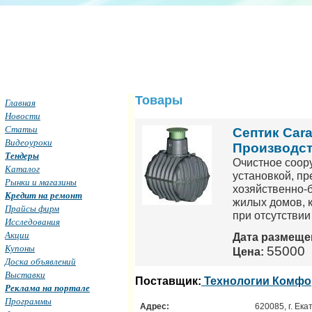
Товары
Главная
Новости
Статьи
Септик Cara
Видеоуроки
Производст
Тендеры
Очистное соор
Каталог
установкой, пр
Рынки и магазины
хозяйственно-
Кредит на ремонт
жилых домов, 
Прайсы фирм
при отсутстви
Исследования
Акции
Дата размеще
Купоны
55000
Цена:
Доска объявлений
Выставки
Поставщик:
Технологии Комфо
Реклама на портале
Программы
Адрес:
620085, г. Ека