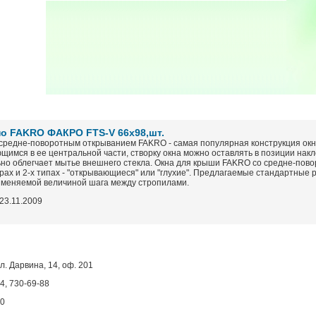
о FAKRO ФАКРО FTS-V 66х98,шт.
 средне-поворотным открыванием FAKRO - самая популярная конструкция ок
щимся в ее центральной части, створку окна можно оставлять в позиции накло
ьно облегчает мытье внешнего стекла. Окна для крыши FAKRO со средне-пов
ах и 2-х типах - "открывающиеся" или "глухие". Предлагаемые стандартные 
именяемой величиной шага между стропилами.
23.11.2009
ул. Дарвина, 14, оф. 201
4, 730-69-88
80