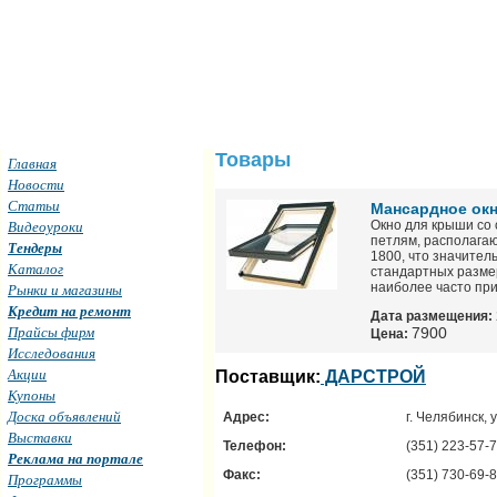
Товары
Главная
Новости
Статьи
Мансардное окн
Видеоуроки
Окно для крыши со
петлям, располагаю
Тендеры
1800, что значител
Каталог
стандартных размер
наиболее часто пр
Рынки и магазины
Кредит на ремонт
Дата размещения:
Прайсы фирм
7900
Цена:
Исследования
Акции
Поставщик:
ДАРСТРОЙ
Купоны
Доска объявлений
Адрес:
г. Челябинск, 
Выставки
Телефон:
(351) 223-57-7
Реклама на портале
Факс:
(351) 730-69-
Программы