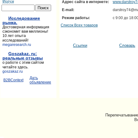
Форум
Адрес сайта в интернете:
www.darstroy7
E-mail:
darstroy74@ma
Исследование
Режим работы:
с 9:00 до 18:0
рынка.
Список Всех товаров
Достоверная информация
сэкономит вам миллионы!
10 лет опыта
исследований!
megaresearch.ru
Ссылки
Словарь
Goszakaz. ru:
реальные отзывы
о работе с этим сайтом
читайте здесь.
goszakaz.ru
Дать
B2BContext
объявление
Перепечатывание
В