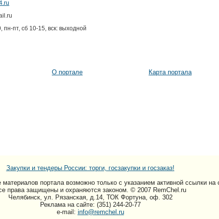
4.ru
il.ru
0, пн-пт, сб 10-15, вск: выходной
О портале
Карта портала
Закупки и тендеры России: торги, госзакупки и госзаказ!
 материалов портала возможно только c указанием активной ссылки на 
се права защищены и охраняются законом. © 2007 RemChel.ru
Челябинск, ул. Рязанская, д.14, ТОК Фортуна, оф. 302
Реклама на сайте: (351) 244-20-77
e-mail:
info@remchel.ru