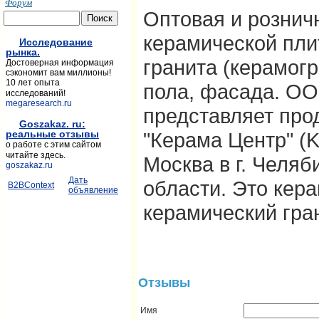
Форум
Оптовая и рознич
керамической пли
Исследование
рынка.
гранита (керамогр
Достоверная информация
сэкономит вам миллионы!
10 лет опыта
пола, фасада. О
исследований!
megaresearch.ru
представляет пр
Goszakaz. ru:
"Керама Центр" (
реальные отзывы
о работе с этим сайтом
читайте здесь.
Москва в г. Челяб
goszakaz.ru
Дать
области. Это кер
B2BContext
объявление
керамический гран
Отзывы
Имя