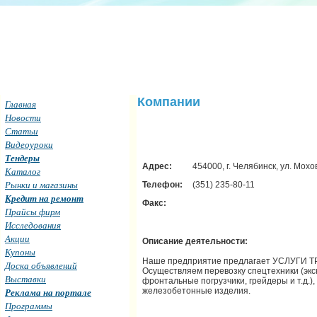
Компании
Главная
Новости
Статьи
Видеоуроки
Тендеры
Адрес:
454000, г. Челябинск, ул. Мохо
Каталог
Рынки и магазины
Телефон:
(351) 235-80-11
Кредит на ремонт
Факс:
Прайсы фирм
Исследования
Акции
Описание деятельности:
Купоны
Наше предприятие предлагает УСЛУГИ ТРА
Доска объявлений
Осуществляем перевозку спецтехники (экс
Выставки
фронтальные погрузчики, грейдеры и т.д.),
железобетонные изделия.
Реклама на портале
Программы