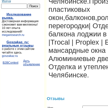
Челябинске.Произ
Форум
пластиковых
Исследование
окон,балконов,ро
рынка.
Достоверная информация
перегородки| Отд
сэкономит вам миллионы!
10 лет опыта
балкона лоджии в
исследований!
megaresearch.ru
|Trocal | Proplex | 
Goszakaz. ru:
реальные отзывы
мансардные окна 
о работе с этим сайтом
читайте здесь.
goszakaz.ru
Алюминиевые две
Дать
B2BContext
Отделка и утепле
объявление
Челябинске.
Отзывы
Имя