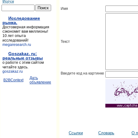
Форум
Имя
Исследование
рынка.
Достоверная информация
сэкономит вам миллионы!
10 лет опыта
исследований!
Текст
megaresearch.ru
Goszakaz. ru:
реальные отзывы
о работе с этим сайтом
читайте здесь.
goszakaz.ru
Введите код на картинке
Дать
B2BContext
объявление
Ссылки
Словарь
О п