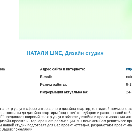
НАТАЛИ LINE, Дизайн студия
ина
Адрес сайта в интернете:
http
E-mail:
nat
Режим работы:
9-1
Информация актуальна на:
24-
й спектр услуг в сфере интерьерного дизайна квартир, коттеджей, коммерчес
ера комнаты до дизайна квартиры "под ключ" с подбором и расстановкой мебе
NE" предлагает широкий спектр услуг в области дизайна и проектирования и
 Дизайн-проекта интерьера и его реализации. Мы поможем Вам решить все п
 нашей студии подготовят для Вас проект коттеджа, разработают проект квар
х Ваших пожеланий.