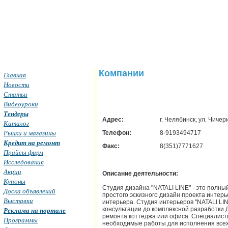
Компании
Главная
Новости
Статьи
Видеоуроки
Тендеры
Адрес:
г. Челябинск, ул. Чичер
Каталог
Рынки и магазины
Телефон:
8-9193494717
Кредит на ремонт
Факс:
8(351)7771627
Прайсы фирм
Исследования
Акции
Описание деятельности:
Купоны
Студия дизайна "NATALI LINE" - это полны
Доска объявлений
простого эскизного дизайн проекта интерь
Выставки
интерьера. Студия интерьеров "NATALI LI
консультации до комплексной разработки
Реклама на портале
ремонта коттеджа или офиса. Специалисты
Программы
необходимые работы для исполнения все