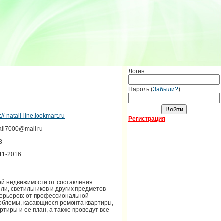
Логин
Пароль (
Забыли?
)
://-natali-line.lookmart.ru
Регистрация
ali7000@mail.ru
8
11-2016
кой недвижимости от составления
ли, светильников и других предметов
нтерьеров: от профессиональной
роблемы, касающиеся ремонта квартиры,
тиры и ее план, а также проведут все