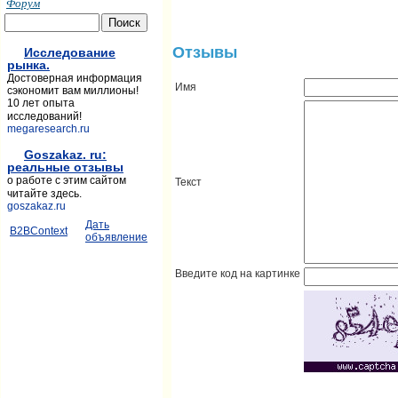
Форум
Отзывы
Исследование
рынка.
Достоверная информация
Имя
сэкономит вам миллионы!
10 лет опыта
исследований!
megaresearch.ru
Goszakaz. ru:
реальные отзывы
о работе с этим сайтом
Текст
читайте здесь.
goszakaz.ru
Дать
B2BContext
объявление
Введите код на картинке