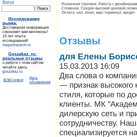
Форум
Розничная торговля. Работа с дизайнерам
Словении. Средне-высокий ценовой сегмен
Оплата: нал, б/нал, карт.терминал, кредит.
Исследование
рынка.
Достоверная информация
сэкономит вам миллионы!
10 лет опыта
Отзывы
исследований!
megaresearch.ru
для Елены Бори
Goszakaz. ru:
реальные отзывы
о работе с этим сайтом
15.03.2013 16:09
читайте здесь.
goszakaz.ru
Два слова о компан
Дать
B2BContext
объявление
— признак высокого 
стиля, которые по д
клиенты. МК "Акаде
дилерскую сеть и пр
сотрудничеству. Наш
специализируется на