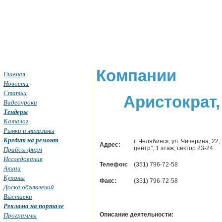
Компании
Главная
Новости
Статьи
Аристократ
Видеоуроки
Тендеры
Каталог
Рынки и магазины
Кредит на ремонт
г. Челябинск, ул. Чичерина, 22
Адрес:
центр", 1 этаж, сектор 23-24
Прайсы фирм
Исследования
Телефон:
(351) 796-72-58
Акции
Купоны
Факс:
(351) 796-72-58
Доска объявлений
Выставки
Реклама на портале
Программы
Описание деятельности: