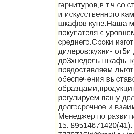
гарнитуров,в т.ч.со
и искусственного ка
шкафов купе.Наша м
покупателя с уровн
среднего.Сроки изго
дилеров:кухни- от5и
до3хнедель,шкафы к
предоставляем льго
обеспечения выста
образцами,продукци
регулируем вашу дел
долгосрочное и взаи
Менеджер по развити
15. 89514671420(41).