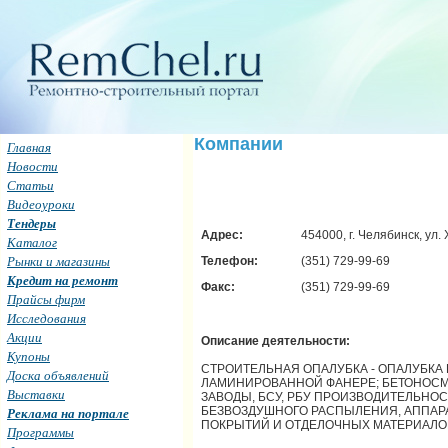
Компании
Главная
Новости
Статьи
Видеоуроки
Тендеры
Адрес:
454000, г. Челябинск, ул.
Каталог
Рынки и магазины
Телефон:
(351) 729-99-69
Кредит на ремонт
Факс:
(351) 729-99-69
Прайсы фирм
Исследования
Акции
Описание деятельности:
Купоны
СТРОИТЕЛЬНАЯ ОПАЛУБКА - ОПАЛУБКА
Доска объявлений
ЛАМИНИРОВАННОЙ ФАНЕРЕ; БЕТОНОСМ
Выставки
ЗАВОДЫ, БСУ, РБУ ПРОИЗВОДИТЕЛЬНОСТ
БЕЗВОЗДУШНОГО РАСПЫЛЕНИЯ, АППАР
Реклама на портале
ПОКРЫТИЙ И ОТДЕЛОЧНЫХ МАТЕРИАЛОВ;
Программы