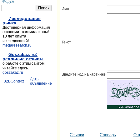
Форум
Имя
Исследование
рынка.
Достоверная информация
сэкономит вам миллионы!
10 лет опыта
исследований!
Текст
megaresearch.ru
Goszakaz. ru:
реальные отзывы
о работе с этим сайтом
читайте здесь.
goszakaz.ru
Введите код на картинке
Дать
B2BContext
объявление
Ссылки
Словарь
О п