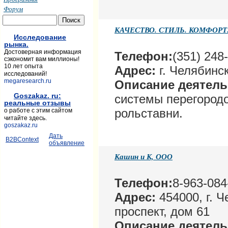
Форум
КАЧЕСТВО. СТИЛЬ. КОМФОРТ
Исследование
рынка.
Достоверная информация
Телефон:
(351) 248
сэкономит вам миллионы!
10 лет опыта
Адрес:
г. Челябинск
исследований!
megaresearch.ru
Описание деятел
Goszakaz. ru:
системы перегородо
реальные отзывы
рольставни.
о работе с этим сайтом
читайте здесь.
goszakaz.ru
Дать
B2BContext
объявление
Кашин и К, ООО
Телефон:
8-963-084
Адрес:
454000, г. 
проспект, дом 61
Описание деятел