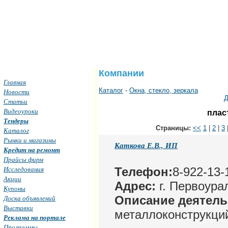
Компании
Главная
Каталог
-
Окна, стекло, зеркала
Новости
Д
Статьи
Видеоуроки
плас
Тендеры
Страницы:
<<
1
|
2
|
3
Каталог
Рынки и магазины
Каткова Е.В., ИП
Кредит на ремонт
Прайсы фирм
Исследования
Телефон:
8-922-13-
Акции
Адрес:
г. Первоура
Купоны
Доска объявлений
Описание деятел
Выставки
металлоконструкци
Реклама на портале
Программы