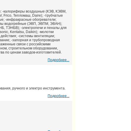
: -калориферы воздушные (КЭВ, КЭВМ,
, Frico, Тепломаш, Daire); -трубчатые
ые; -инфракрасные обогреватели;
котлы водогрейные (ЭВП, ЭВПМ, ЭВАН);
НБ, ТЭНБВ); -электропечи и пеналы для
ic, Kentatsu, Daikin); -молотки
 действия; -системы вентиляции;
вание; -запорная и трубопроводная
лаженные связи с российскими
ном, строительном оборудовании,
ва по ценам заводов-изготовителей.
Подробнее...
ания, ручного и электро инструмента.
Подробнее...