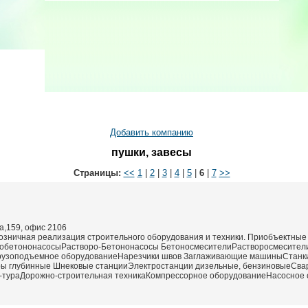
Добавить компанию
пушки, завесы
Страницы:
<<
1
|
2
|
3
|
4
|
5
|
6
|
7
>>
ва,159, офис 2106
розничная реализация строительного оборудования и техники. Приобъектн
втобетононасосыРастворо-Бетононасосы БетоносмесителиРастворосмесите
Грузоподъемное оборудованиеНарезчики швов Заглаживающие машиныСтанки
 глубинные Шнековые станцииЭлектростанции дизельные, бензиновыеСваро
тураДорожно-строительная техникаКомпрессорное оборудованиеНасосное 