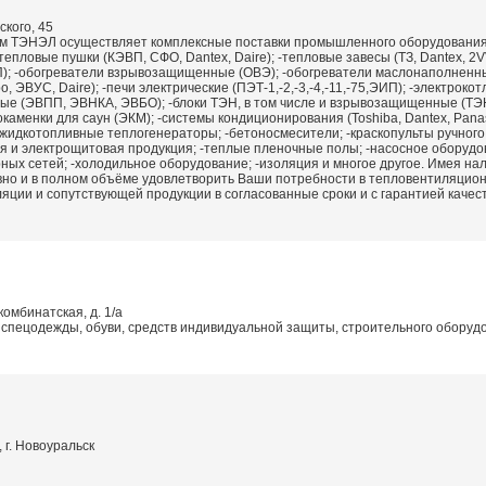
ского, 45
ом ТЭНЭЛ осуществляет комплексные поставки промышленного оборудования
тепловые пушки (КЭВП, СФО, Dantex, Daire); -тепловые завесы (ТЗ, Dantex, 2VV
П); -обогреватели взрывозащищенные (ОВЭ); -обогреватели маслонаполненн
, ЭВУС, Daire); -печи электрические (ПЭТ-1,-2,-3,-4,-11,-75,ЭИП); -электро
ые (ЭВПП, ЭВНКА, ЭВБО); -блоки ТЭН, в том числе и взрывозащищенные (ТЭ
каменки для саун (ЭКМ); -системы кондиционирования (Toshiba, Dantex, Panason
 жидкотопливные теплогенераторы; -бетоносмесители; -краскопульты ручного
ая и электрощитовая продукция; -теплые пленочные полы; -насосное оборудо
ных сетей; -холодильное оборудование; -изоляция и многое другое. Имея на
вно и в полном объёме удовлетворить Ваши потребности в тепловентиляцион
яции и сопутствующей продукции в согласованные сроки и с гарантией качест
комбинатская, д. 1/а
спецодежды, обуви, средств индивидуальной защиты, строительного оборудов
 г. Новоуральск