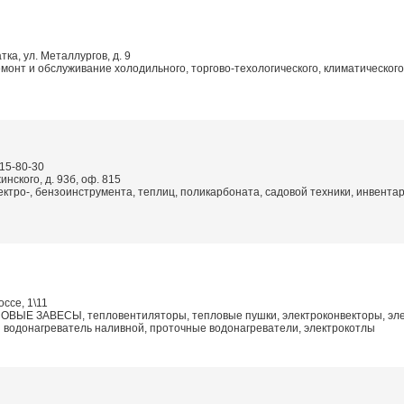
тка, ул. Металлургов, д. 9
монт и обслуживание холодильного, торгово-техологического, климатическог
215-80-30
инского, д. 93б, оф. 815
ктро-, бензоинструмента, теплиц, поликарбоната, садовой техники, инвент
оссе, 1\11
ОВЫЕ ЗАВЕСЫ, тепловентиляторы, тепловые пушки, электроконвекторы, эл
й водонагреватель наливной, проточные водонагреватели, электрокотлы