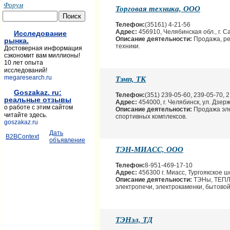
Форум
Торговая техника, ООО
Телефон:
(35161) 4-21-56
Адрес:
456910, Челябинская обл., г. Са
Исследование
Описание деятельности:
Продажа, ре
рынка.
техники.
Достоверная информация
сэкономит вам миллионы!
10 лет опыта
исследований!
Тэмп, ТК
megaresearch.ru
Goszakaz. ru:
Телефон:
(351) 239-05-60, 239-05-70, 
реальные отзывы
Адрес:
454000, г. Челябинск, ул. Дзерж
о работе с этим сайтом
Описание деятельности:
Продажа эле
читайте здесь.
спортивных комплексов.
goszakaz.ru
Дать
B2BContext
объявление
ТЭН-МИАСС, ООО
Телефон:
8-951-469-17-10
Адрес:
456300 г. Миасс, Тургоякское ш
Описание деятельности:
ТЭНы, ТЕПЛ
электропечи, электрокаменки, бытово
ТЭНэл, ТД