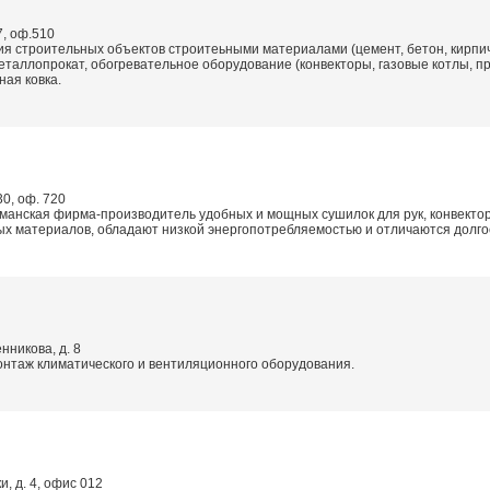
7, оф.510
я строительных объектов строитеьными материалами (цемент, бетон, кирпичь
металлопрокат, обогревательное оборудование (конвекторы, газовые котлы,
ная ковка.
30, оф. 720
анская фирма-производитель удобных и мощных сушилок для рук, конвектор
тых материалов, обладают низкой энергопотребляемостью и отличаются долг
нникова, д. 8
онтаж климатического и вентиляционного оборудования.
и, д. 4, офис 012