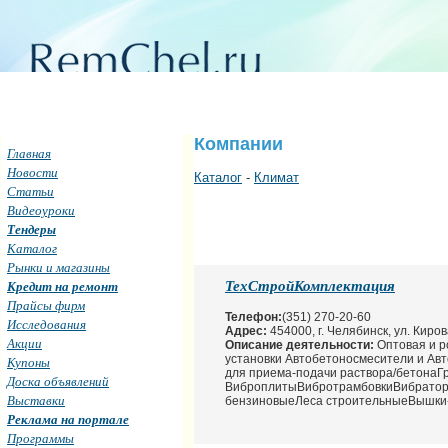
Компании
Главная
Новости
Каталог
-
Климат
Статьи
Видеоуроки
Тендеры
Каталог
Рынки и магазины
ТехСтройКомплектация
Кредит на ремонт
Прайсы фирм
Телефон:
(351) 270-20-60
Исследования
Адрес:
454000, г. Челябинск, ул. Киро
Акции
Описание деятельности:
Оптовая и 
установки Автобетоносмесители и А
Купоны
для приема-подачи раствора/бетона
Доска объявлений
ВиброплитыВибротрамбовкиВибраторы
Выставки
бензиновыеЛеса строительныеВышки-
Реклама на портале
Программы