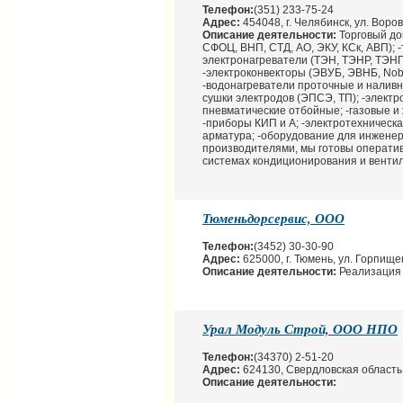
Телефон:
(351) 233-75-24
Адрес:
454048, г. Челябинск, ул. Воров
Описание деятельности:
Торговый д
СФОЦ, ВНП, СТД, АО, ЭКУ, КСк, АВП); -
электронагреватели (ТЭН, ТЭНР, ТЭН
-электроконвекторы (ЭВУБ, ЭВНБ, Nobo
-водонагреватели проточные и наливн
сушки электродов (ЭПСЭ, ТП); -электро
пневматические отбойные; -газовые и
-приборы КИП и А; -электротехническ
арматура; -оборудование для инженер
производителями, мы готовы операти
системах кондиционирования и вентил
Тюменьдорсервис, ООО
Телефон:
(3452) 30-30-90
Адрес:
625000, г. Тюмень, ул. Горпище
Описание деятельности:
Реализация 
Урал Модуль Строй, ООО НПО
Телефон:
(34370) 2-51-20
Адрес:
624130, Свердловская область,
Описание деятельности: