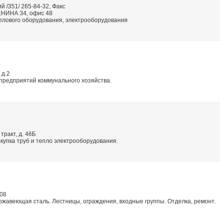
й /351/ 265-84-32, Факс
ЛЕНИНА 34, офис 48
плового оборудования, электрооборудования
 д.2
предприятий коммунального хозяйства.
тракт, д. 46Б
купка труб и тепло электрооборудования.
208
ржавеющая сталь. Лестницы, ограждения, входные группы. Отделка, ремонт.