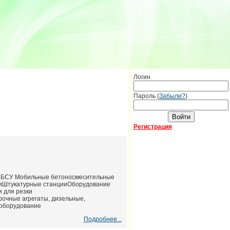
Логин
Пароль (
Забыли?
)
Регистрация
ые БСУ Мобильные бетоносмесительные
лиШтукатурные станцииОборудование
 для резки
чные агрегаты, дизельные,
оборудование
Подробнее...