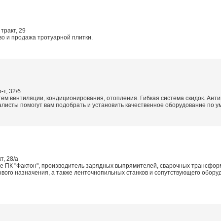
тракт, 29
о и продажа тротуарной плитки.
-т, 32/б
ем вентиляции, кондиционирования, отопления. Гибкая система скидок. Ант
листы помогут вам подобрать и установить качественное оборудование по 
т, 28/а
 ПК "Фактон", производитель зарядных выпрямителей, сварочных трансфор
ого назначения, а также ленточнопильных станков и сопутствующего обору