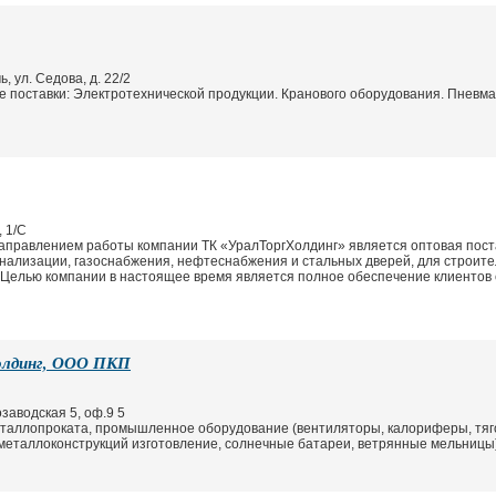
, ул. Седова, д. 22/2
 поставки: Электротехнической продукции. Кранового оборудования. Пневмат
, 1/С
правлением работы компании ТК «УралТоргХолдинг» является оптовая пост
анализации, газоснабжения, нефтеснабжения и стальных дверей, для строите
. Целью компании в настоящее время является полное обеспечение клиенто
олдинг, ООО ПКП
озаводская 5, оф.9 5
еталлопроката, промышленное оборудование (вентиляторы, калориферы, тя
 металлоконструкций изготовление, солнечные батареи, ветрянные мельницы)