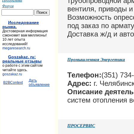
трубопроводной ар
Программы
Форум
вентиля, приводы и 
Возможность опрес
Исследование
под заказ по арма
рынка.
Достоверная информация
Доставка ж/д и авт
сэкономит вам миллионы!
10 лет опыта
исследований!
megaresearch.ru
Goszakaz. ru:
Промышленная Энергетика
реальные отзывы
о работе с этим сайтом
читайте здесь.
Телефон:
(351) 734
goszakaz.ru
Дать
Адрес:
г. Челябинск
B2BContext
объявление
Описание деятел
систем отопления в
ПРОСЕРВИС