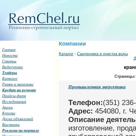
Компании
Главная
Каталог
-
Сантехника и очистка воды
Новости
Д
Статьи
Видеоуроки
кран
Тендеры
Страницы:
Каталог
Рынки и магазины
Промышленная энергетика
Кредит на ремонт
Прайсы фирм
Телефон:
(351) 236
Исследования
Акции
Адрес:
454080, г. Ч
Купоны
Описание деятел
Доска объявлений
Выставки
изготовление, прод
Реклама на портале