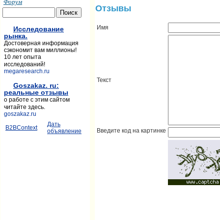
Форум
Отзывы
Имя
Исследование
рынка.
Достоверная информация
сэкономит вам миллионы!
10 лет опыта
исследований!
megaresearch.ru
Текст
Goszakaz. ru:
реальные отзывы
о работе с этим сайтом
читайте здесь.
goszakaz.ru
Дать
B2BContext
Введите код на картинке
объявление