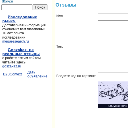
Форум
Отзывы
Имя
Исследование
рынка.
Достоверная информация
сэкономит вам миллионы!
10 лет опыта
исследований!
megaresearch.ru
Текст
Goszakaz. ru:
реальные отзывы
о работе с этим сайтом
читайте здесь.
goszakaz.ru
Дать
B2BContext
Введите код на картинке
объявление