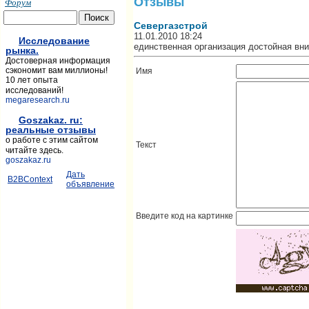
Отзывы
Форум
Севергазстрой
11.01.2010 18:24
Исследование
единственная организация достойная вн
рынка.
Достоверная информация
сэкономит вам миллионы!
Имя
10 лет опыта
исследований!
megaresearch.ru
Goszakaz. ru:
реальные отзывы
о работе с этим сайтом
Текст
читайте здесь.
goszakaz.ru
Дать
B2BContext
объявление
Введите код на картинке