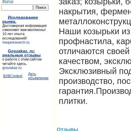
заказ; козырьки, 
Форум
накрытия, ферме
Исследование
металлоконструкц
рынка.
Достоверная информация
Наши козырьки из
сэкономит вам миллионы!
10 лет опыта
профнастила, кар
исследований!
megaresearch.ru
отличаются своей
Goszakaz. ru:
реальные отзывы
качеством, экскл
о работе с этим сайтом
читайте здесь.
goszakaz.ru
Эксклюзивный под
Дать
B2BContext
производство, пос
объявление
гарантия.Произво
плитки.
Отзывы