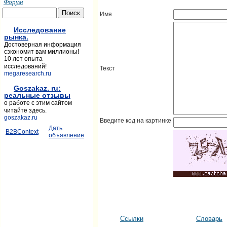
Форум
Имя
Исследование
рынка.
Достоверная информация
сэкономит вам миллионы!
10 лет опыта
исследований!
Текст
megaresearch.ru
Goszakaz. ru:
реальные отзывы
о работе с этим сайтом
читайте здесь.
goszakaz.ru
Введите код на картинке
Дать
B2BContext
объявление
Ссылки
Словарь