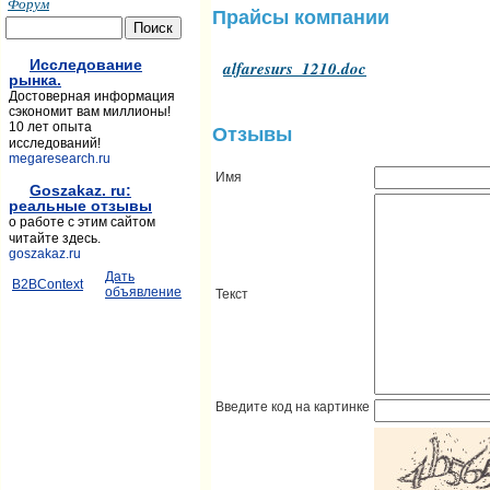
Форум
Прайсы компании
Исследование
alfaresurs_1210.doc
рынка.
Достоверная информация
сэкономит вам миллионы!
10 лет опыта
Отзывы
исследований!
megaresearch.ru
Имя
Goszakaz. ru:
реальные отзывы
о работе с этим сайтом
читайте здесь.
goszakaz.ru
Дать
B2BContext
объявление
Текст
Введите код на картинке