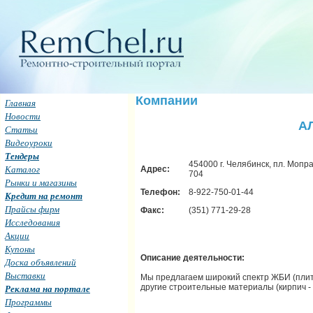
Компании
Главная
Новости
А
Статьи
Видеоуроки
Тендеры
454000 г. Челябинск, пл. Мопра
Каталог
Адрес:
704
Рынки и магазины
Телефон:
8-922-750-01-44
Кредит на ремонт
Прайсы фирм
Факс:
(351) 771-29-28
Исследования
Акции
Купоны
Описание деятельности:
Доска объявлений
Выставки
Мы предлагаем широкий спектр ЖБИ (плит
другие строительные материалы (кирпич - 
Реклама на портале
Программы