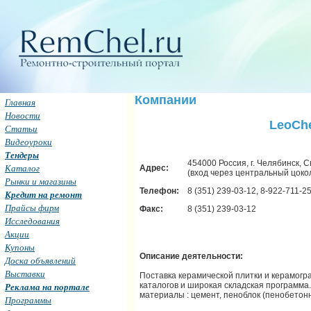
Компании
Главная
Новости
LeoChe
Статьи
Видеоуроки
Тендеры
454000 Россия, г. Челябинск, С
Каталог
Адрес:
(вход через центральный цоко
Рынки и магазины
Телефон:
8 (351) 239-03-12, 8-922-711-2
Кредит на ремонт
Прайсы фирм
Факс:
8 (351) 239-03-12
Исследования
Акции
Купоны
Описание деятельности:
Доска объявлений
Выставки
Поставка керамической плитки и керамогра
каталогов и широкая складская программа
Реклама на портале
материалы : цемент, пеноблок (пенобетонн
Программы