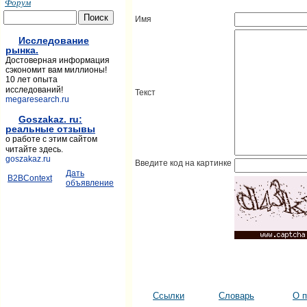
Форум
Имя
Исследование
рынка.
Достоверная информация
сэкономит вам миллионы!
10 лет опыта
исследований!
Текст
megaresearch.ru
Goszakaz. ru:
реальные отзывы
о работе с этим сайтом
читайте здесь.
goszakaz.ru
Введите код на картинке
Дать
B2BContext
объявление
Ссылки
Словарь
О п