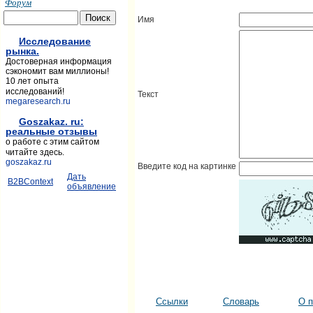
Форум
Имя
Исследование
рынка.
Достоверная информация
сэкономит вам миллионы!
10 лет опыта
исследований!
Текст
megaresearch.ru
Goszakaz. ru:
реальные отзывы
о работе с этим сайтом
читайте здесь.
goszakaz.ru
Введите код на картинке
Дать
B2BContext
объявление
Ссылки
Словарь
О п