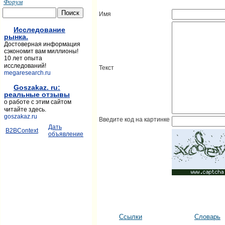
Форум
Имя
Исследование
рынка.
Достоверная информация
сэкономит вам миллионы!
10 лет опыта
исследований!
Текст
megaresearch.ru
Goszakaz. ru:
реальные отзывы
о работе с этим сайтом
читайте здесь.
goszakaz.ru
Введите код на картинке
Дать
B2BContext
объявление
Ссылки
Словарь