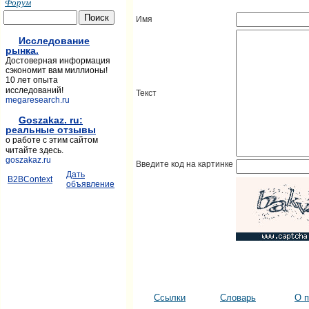
Форум
Имя
Исследование
рынка.
Достоверная информация
сэкономит вам миллионы!
10 лет опыта
исследований!
Текст
megaresearch.ru
Goszakaz. ru:
реальные отзывы
о работе с этим сайтом
читайте здесь.
goszakaz.ru
Введите код на картинке
Дать
B2BContext
объявление
Ссылки
Словарь
О п