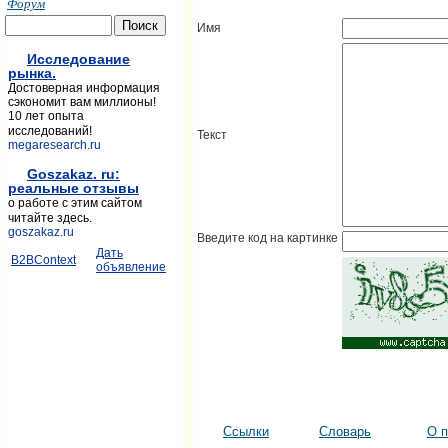
Форум
Имя
Исследование
рынка.
Достоверная информация
сэкономит вам миллионы!
10 лет опыта
исследований!
Текст
megaresearch.ru
Goszakaz. ru:
реальные отзывы
о работе с этим сайтом
читайте здесь.
goszakaz.ru
Введите код на картинке
Дать
B2BContext
объявление
Ссылки
Словарь
О п