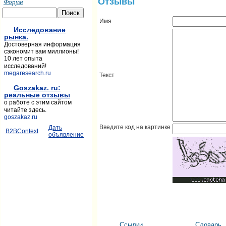
Отзывы
Форум
Имя
Исследование
рынка.
Достоверная информация
сэкономит вам миллионы!
10 лет опыта
исследований!
megaresearch.ru
Текст
Goszakaz. ru:
реальные отзывы
о работе с этим сайтом
читайте здесь.
goszakaz.ru
Введите код на картинке
Дать
B2BContext
объявление
Ссылки
Словарь