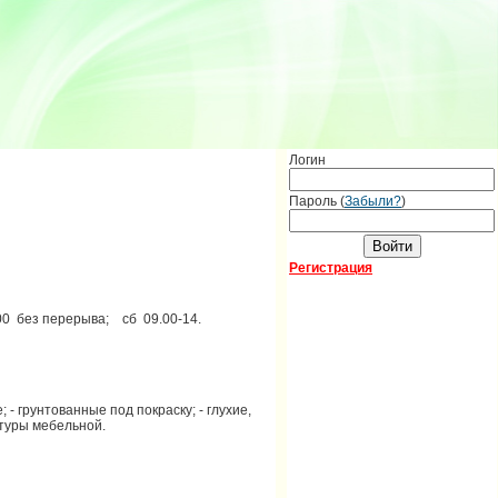
Логин
Пароль (
Забыли?
)
Регистрация
00 без перерыва; сб 09.00-14.
- грунтованные под покраску; - глухие,
итуры мебельной.