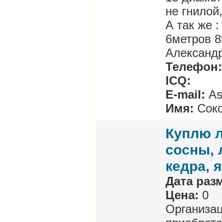
не гнилой
А так же :
6метров 
Александ
Телефон:
ICQ:
E-mail:
As
Имя:
Сок
Куплю л
сосны, 
кедра, 
Дата раз
Цена:
0
Организац