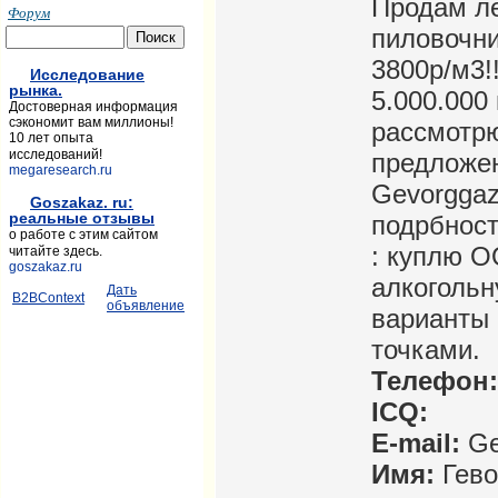
Продам ле
Форум
пиловочни
3800р/м3!
Исследование
рынка.
5.000.000
Достоверная информация
сэкономит вам миллионы!
рассмотр
10 лет опыта
исследований!
предложен
megaresearch.ru
Gevorggaz
Goszakaz. ru:
реальные отзывы
подрбност
о работе с этим сайтом
: куплю О
читайте здесь.
goszakaz.ru
алкоголь
Дать
B2BContext
объявление
варианты 
точками.
Телефон
ICQ:
E-mail:
Ge
Имя:
Гево