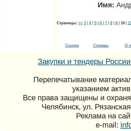
Имя:
Анд
Страницы:
<<
3
|
4
|
5
|
6
|
7
|
8
|
9
|
10
|
1
Ссылки
Словарь
О п
Закупки и тендеры России: 
Перепечатывание материал
указанием актив
Все права защищены и охраня
Челябинск, ул. Рязанская
Реклама на сайт
e-mail:
in