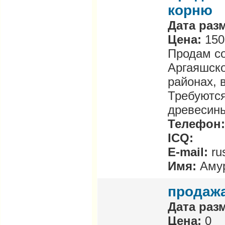
корню
Дата раз
Цена:
150
Продам со
Аргаяшско
районах, 
Требуются
древесин
Телефон
ICQ:
E-mail:
ru
Имя:
Аму
продаж
Дата раз
Цена:
0