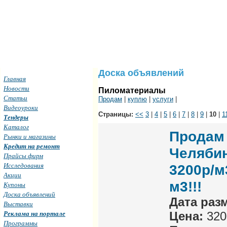
Доска объявлений
Главная
Новости
Пиломатериалы
Статьи
Продам
|
куплю
|
услуги
|
Видеоуроки
Страницы:
<<
3
|
4
|
5
|
6
|
7
|
8
|
9
|
10
|
1
Тендеры
Каталог
Продам 
Рынки и магазины
Кредит на ремонт
Челябин
Прайсы фирм
Исследования
3200р/м
Акции
м3!!!
Купоны
Доска объявлений
Дата раз
Выставки
Реклама на портале
Цена:
320
Программы