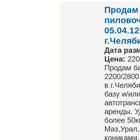
Продам 
пиловоч
05.04.1
г.Челяб
Дата раз
Цена:
220
Продам ба
2200/2800
в г.Челяб
базу и/ил
автотранс
аренды. У
более 50к
Маз,Урал,
кониками,