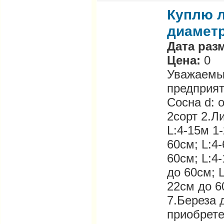
Куплю л
диаметр
Дата раз
Цена:
0
Уважаемые
предприят
Сосна d: о
2сорт 2.Л
L:4-15м 1-
60см; L:4-
60см; L:4-
до 60см; L
22см до 6
7.Береза 
приобрете