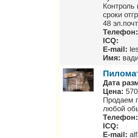
Контроль 
сроки отгр
48 эл.поч
Телефон
ICQ:
E-mail:
le
Имя:
вад
Пилома
Дата раз
Цена:
570
Продаем п
любой об
Телефон
ICQ:
E-mail:
al