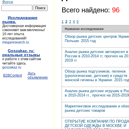
Форум
Всего найдено:
96
Исследование
рынка.
1
2
3
4
5
Достоверная информация
Название исследования
сэкономит вам миллионы!
10 лет опыта
Обзор рынка детских центров Украи
исследований!
Польши. 2015 год
megaresearch.ru
Goszakaz. ru:
Анализ рынка детских автокресел в
реальные отзывы
России в 2010-2014 гг, прогноз на 20
о работе с этим сайтом
2019 гг.
читайте здесь.
goszakaz.ru
Обзор рынка подгузников, пеленок
Дать
(урологические, детские) и средств
B2BContext
объявление
женской гигиены в Украине. 2015 го
Анализ рынка детских игрушек в Ро
в 2010-2014 гг., прогноз на 2015-2019 
Маркетинговое исследование и обз
рынка детских товаров
ОТКРЫТИЕ КОМПАНИИ ПО ПРОД
ДЕТСКОЙ ОДЕЖДЫ В МОСКВЕ И