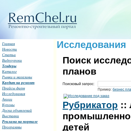
Исследования
Главная
Новости
Статьи
Поиск исследо
Видеоуроки
Тендеры
планов
Каталог
Рынки и магазины
Кредит на ремонт
Поисковый запрос:
Прайсы фирм
Пример:
бизнес пл
Исследования
Акции
Рубрикатор
::
Купоны
Доска объявлений
промышленнос
Выставки
Реклама на портале
детей
Программы