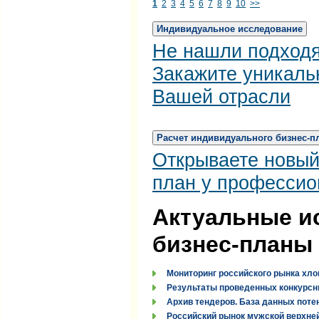
1
2
3
4
5
6
7
8
9
10
>>
Индивидуальное исследование
Не нашли подход
Закажите уникаль
Вашей отрасли
Расчет индивидуального бизнес-п
Открываете новый
план у профессио
Актуальные и
бизнес-планы
Мониторинг российского рынка хло
Результаты проведенных конкурсн
Архив тендеров. База данных поте
Российский рынок мужской верхней