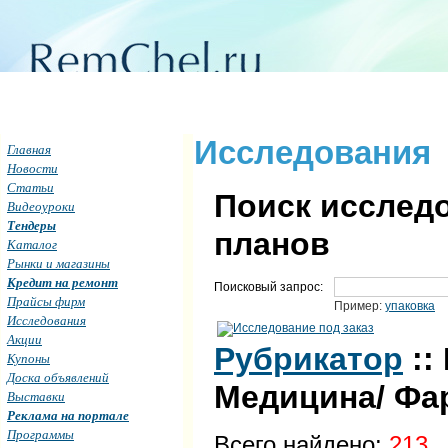
Исследования
Главная
Новости
Статьи
Поиск исследо
Видеоуроки
Тендеры
планов
Каталог
Рынки и магазины
Кредит на ремонт
Поисковый запрос:
Прайсы фирм
Пример:
упаковка
Исследования
Акции
Рубрикатор
::
Купоны
Доска объявлений
Медицина/ Фа
Выставки
Реклама на портале
Программы
Всего найдено:
213