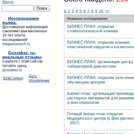
Форум
1
2
3
4
5
6
7
8
9
10
>>
Исследование
Название исследования
рынка.
БИЗНЕС-ПЛАН: открытие
Достоверная информация
стоматологической клиники
сэкономит вам миллионы!
10 лет опыта
исследований!
БИЗНЕС-ПЛАН: открытие клиники
megaresearch.ru
пластической хирургии и косметоло
Goszakaz. ru:
реальные отзывы
о работе с этим сайтом
БИЗНЕС-ПЛАН: организация центра
читайте здесь.
лабораторной диагностики
goszakaz.ru
Дать
БИЗНЕС-ПЛАН: открытие сети клини
B2BContext
объявление
обучающим центром
Бизнес-план: организация производ
расходных материалов для реаним
и анестезиологии
Готовый бизнес-план открытия
медицинского центра (с фин.расчет
- 2017г.