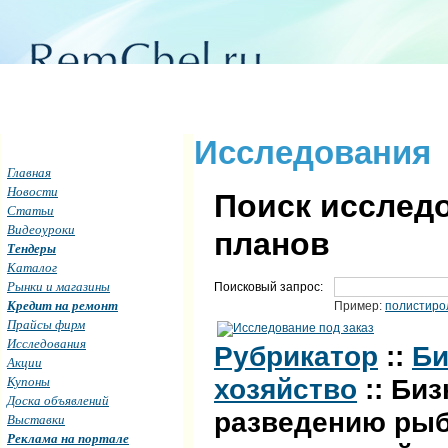
Исследования
Главная
Новости
Поиск исследо
Статьи
Видеоуроки
планов
Тендеры
Каталог
Рынки и магазины
Поисковый запрос:
Кредит на ремонт
Пример:
полистиро
Прайсы фирм
Исследования
Рубрикатор
::
Би
Акции
Купоны
хозяйство
:: Би
Доска объявлений
разведению рыб
Выставки
Реклама на портале