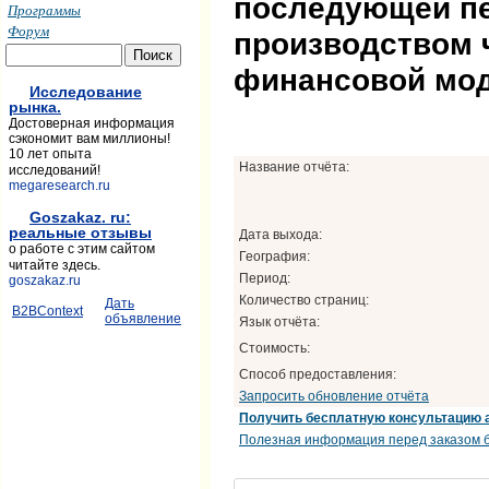
последующей пе
Программы
Форум
производством 
финансовой мо
Исследование
рынка.
Достоверная информация
сэкономит вам миллионы!
10 лет опыта
Название отчёта:
исследований!
megaresearch.ru
Goszakaz. ru:
реальные отзывы
Дата выхода:
о работе с этим сайтом
География:
читайте здесь.
Период:
goszakaz.ru
Количество страниц:
Дать
B2BContext
объявление
Язык отчёта:
Стоимость:
Способ предоставления:
Запросить обновление отчёта
Получить бесплатную консультацию 
Полезная информация перед заказом б