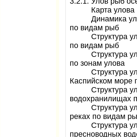
3.2.1. Улов рыб 
Карта улова р
Динамика улова
по видам рыб
Структура улов
по видам рыб
Структура улов
по зонам улова
Структура улов
Каспийском море
Структура улов
водохранилищах
Структура улов
реках по видам
Структура улов
пресноводных во