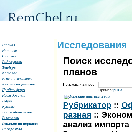
Исследования
Главная
Новости
Статьи
Поиск исследо
Видеоуроки
Тендеры
планов
Каталог
Рынки и магазины
Кредит на ремонт
Поисковый запрос:
Прайсы фирм
Пример:
рыба
Исследования
Акции
Рубрикатор
::
Оф
Купоны
Доска объявлений
разная
:: Эконо
Выставки
анализ импорта
Реклама на портале
Программы