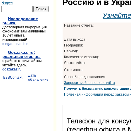
Россию и в Укра
Форум
Узнайт
Исследование
рынка.
Название отчёта:
Достоверная информация
сэкономит вам миллионы!
10 лет опыта
Дата выхода:
исследований!
megaresearch.ru
География:
Период:
Goszakaz. ru:
реальные отзывы
Количество страниц:
о работе с этим сайтом
Язык отчёта:
читайте здесь.
goszakaz.ru
Стоимость:
Дать
Способ предоставления:
B2BContext
объявление
Запросить обновление отчёта
Получить бесплатную консультацию 
Полезная информация перед заказом и
Телефон для консул
(телефон офиса в М