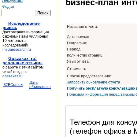
бизнес-план инт
Программы
Форум
Исследование
Название отчёта:
рынка.
Достоверная информация
сэкономит вам миллионы!
Дата выхода:
10 лет опыта
География:
исследований!
Период:
megaresearch.ru
Количество страниц:
Goszakaz. ru:
Язык отчёта:
реальные отзывы
о работе с этим сайтом
Стоимость:
читайте здесь.
Способ предоставления:
goszakaz.ru
Запросить обновление отчёта
Дать
B2BContext
объявление
Получить бесплатную консультацию 
Полезная информация перед заказом б
Телефон для консул
(телефон офиса в М