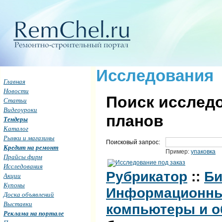
Исследования
Главная
Новости
Поиск исследо
Статьи
Видеоуроки
планов
Тендеры
Каталог
Рынки и магазины
Поисковый запрос:
Кредит на ремонт
Пример:
упаковка
Прайсы фирм
Исследования
Рубрикатор
::
Би
Акции
Купоны
Информационные
Доска объявлений
Выставки
компьютеры и о
Реклама на портале