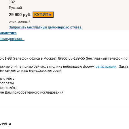
132
Русский
29 900 руб.
КУПИТЬ
электронный
Запросить бесплатную демо-версию отчёта
аналитика
сследования...
0-61-98 (телефон офиса в Москве), 8(800)55-189-55 (бесплатный телефон по
режиме on-line прямо сейчас, заполнив небольшую форму
регистрации
. Заказ
ами свяжется наш менеджер, который:
у отчёту
у оплаты
ого отчёта
аче Вам приобретенного исследования
отчёта