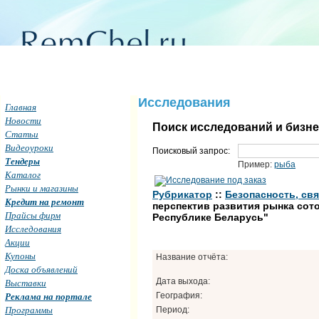
Исследования
Главная
Новости
Поиск исследований и бизн
Статьи
Видеоуроки
Поисковый запрос:
Тендеры
Пример:
рыба
Каталог
Рынки и магазины
Рубрикатор
::
Безопасность, свя
Кредит на ремонт
перспектив развития рынка сот
Прайсы фирм
Республике Беларусь"
Исследования
Акции
Купоны
Название отчёта:
Доска объявлений
Дата выхода:
Выставки
Реклама на портале
География:
Программы
Период: