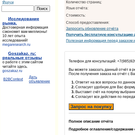
Форум
Количество страниц:
Язык отчёта:
Стоимость:
Исследование
Способ предоставления:
рынка.
Достоверная информация
Запросить обновление отчёта
сэкономит вам миллионы!
Получить бесплатную консультацию 
10 лет опыта
исследований!
Полезная информация перед заказом и
megaresearch.ru
Goszakaz. ru:
реальные отзывы
Телефон для консультаций: +7(985)92
о работе с этим сайтом
читайте здесь.
Вы можете заказать данный отчёт в 
goszakaz.ru
После получения заказа на отчёт с В
Дать
B2BContext
объявление
1.
Ответит на все вопросы по данном
2.
Согласует удобную для Вас форм
3.
Выставит счёт на покупку выбранн
4.
Согласует все действия по перед
Запрос на покупку
Полное описание отчёта
Подробное оглавление/содержание 