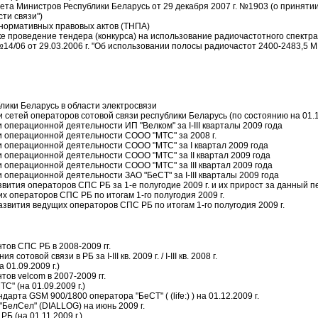
та Министров Республики Беларусь от 29 декабря 2007 г. №1903 (о приняти
ти связи")
нормативных правовых актов (ТНПА)
 проведение тендера (конкурса) на использование радиочастотного спектра
4/06 от 29.03.2006 г. "Об использовании полосы радиочастот 2400-2483,5 
блики Беларусь в области электросвязи
 сетей операторов сотовой связи республики Беларусь (по состоянию на 01.11
 операционной деятельности ИП "Велком" за I-III кварталы 2009 года
и операционной деятельности СООО "МТС" за 2008 г.
и операционной деятельности СООО "МТС" за I квартал 2009 года
и операционной деятельности СООО "МТС" за II квартал 2009 года
и операционной деятельности СООО "МТС" за III квартал 2009 года
 операционной деятельности ЗАО "БеСТ" за I-III кварталы 2009 года
звития операторов СПС РБ за 1-е полугодие 2009 г. и их прирост за данный 
х операторов СПС РБ по итогам 1-го полугодия 2009 г.
азвития ведущих операторов СПС РБ по итогам 1-го полугодия 2009 г.
нтов СПС РБ в 2008-2009 гг.
отовой связи в РБ за I-III кв. 2009 г. / I-III кв. 2008 г.
 01.09.2009 г.)
тов velcom в 2007-2009 гг.
С" (на 01.09.2009 г.)
дарта GSM 900/1800 оператора "БеСТ" ( (life:) ) на 01.12.2009 г.
"БелСел" (DIALLOG) на июнь 2009 г.
РБ (на 01.11.2009 г.)