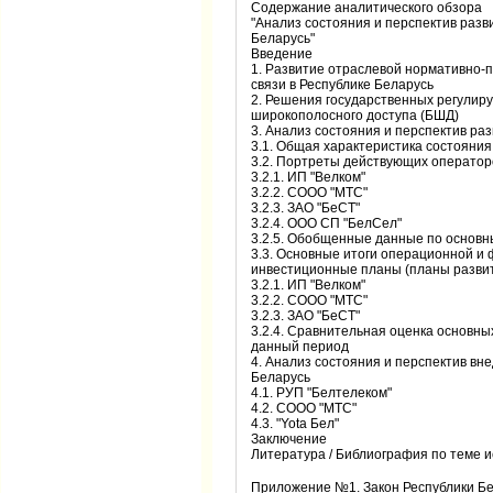
Содержание аналитического обзора
"Анализ состояния и перспектив разв
Беларусь"
Введение
1. Развитие отраслевой нормативно-п
связи в Республике Беларусь
2. Решения государственных регулир
широкополосного доступа (БШД)
3. Анализ состояния и перспектив ра
3.1. Общая характеристика состояния
3.2. Портреты действующих оператор
3.2.1. ИП "Велком"
3.2.2. СООО "МТС"
3.2.3. ЗАО "БеСТ"
3.2.4. ООО СП "БелСел"
3.2.5. Обобщенные данные по основн
3.3. Основные итоги операционной и ф
инвестиционные планы (планы разви
3.2.1. ИП "Велком"
3.2.2. СООО "МТС"
3.2.3. ЗАО "БеСТ"
3.2.4. Сравнительная оценка основных
данный период
4. Анализ состояния и перспектив вн
Беларусь
4.1. РУП "Белтелеком"
4.2. СООО "МТС"
4.3. "Yota Бел"
Заключение
Литература / Библиография по теме 
Приложение №1. Закон Республики Бе