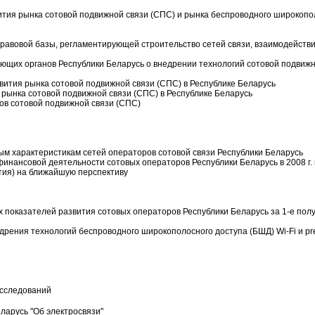
ития рынка сотовой подвижной связи (СПС) и рынка беспроводного широкопо
равовой базы, регламентирующей строительство сетей связи, взаимодействие
ующих органов Республики Беларусь о внедрении технологий сотовой подвижн
звития рынка сотовой подвижной связи (СПС) в Республике Беларусь
 рынка сотовой подвижной связи (СПС) в Республике Беларусь
ов сотовой подвижной связи (СПС)
ым характеристикам сетей операторов сотовой связи Республики Беларусь
инансовой деятельности сотовых операторов Республики Беларусь в 2008 г. и в
тия) на ближайшую перспективу
 показателей развития сотовых операторов Республики Беларусь за 1-е полуг
едрения технологий беспроводного широкополосного доступа (БШД) Wi-Fi и p
исследований
ларусь "Об электросвязи"