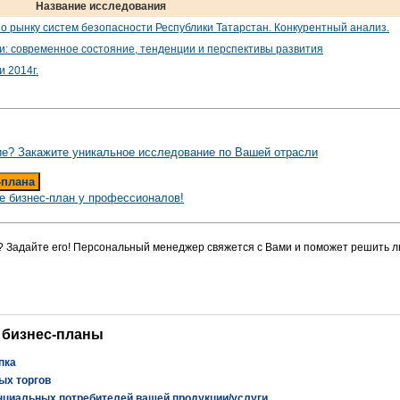
Название исследования
о рынку систем безопасности Республики Татарстан. Конкурентный анализ.
и: современное состояние, тенденции и перспективы развития
 2014г.
е? Закажите уникальное исследование по Вашей отрасли
-плана
е бизнес-план у профессионалов!
? Задайте его! Персональный менеджер свяжется с Вами и поможет решить л
 бизнес-планы
пка
ых торгов
нциальных потребителей вашей продукции/услуги