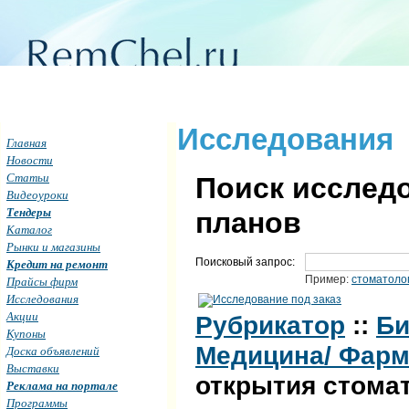
Исследования
Главная
Новости
Статьи
Поиск исследо
Видеоуроки
Тендеры
планов
Каталог
Рынки и магазины
Поисковый запрос:
Кредит на ремонт
Пример:
стоматоло
Прайсы фирм
Исследования
Акции
Рубрикатор
::
Би
Купоны
Медицина/ Фарм
Доска объявлений
Выставки
открытия стома
Реклама на портале
Программы