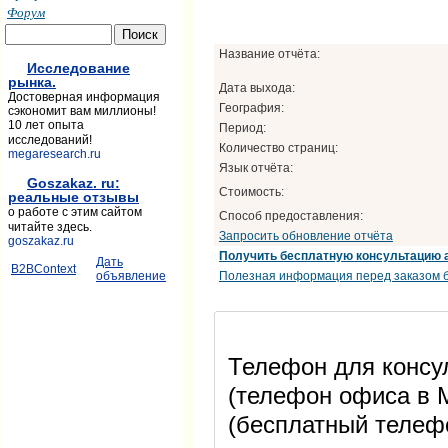
Форум
Название отчёта:
Исследование
рынка.
Дата выхода:
Достоверная информация
География:
сэкономит вам миллионы!
10 лет опыта
Период:
исследований!
Количество страниц:
megaresearch.ru
Язык отчёта:
Goszakaz. ru:
Стоимость:
реальные отзывы
о работе с этим сайтом
Способ предоставления:
читайте здесь.
Запросить обновление отчёта
goszakaz.ru
Получить бесплатную консультацию 
Дать
B2BContext
Полезная информация перед заказом б
объявление
Телефон для консул
(телефон офиса в М
(бесплатный телеф