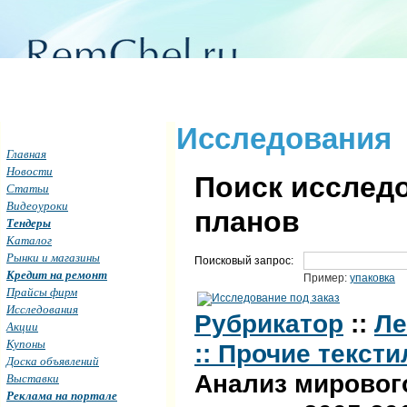
Исследования
Главная
Новости
Поиск исследо
Статьи
Видеоуроки
планов
Тендеры
Каталог
Рынки и магазины
Поисковый запрос:
Кредит на ремонт
Пример:
упаковка
Прайсы фирм
Исследования
Рубрикатор
::
Ле
Акции
Купоны
:: Прочие текст
Доска объявлений
Анализ мировог
Выставки
Реклама на портале