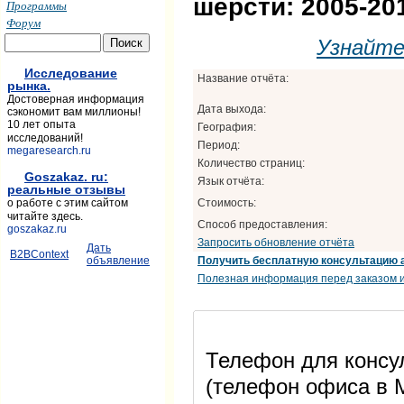
шерсти: 2005-201
Программы
Форум
Узнайт
Исследование
Название отчёта:
рынка.
Достоверная информация
Дата выхода:
сэкономит вам миллионы!
10 лет опыта
География:
исследований!
Период:
megaresearch.ru
Количество страниц:
Goszakaz. ru:
Язык отчёта:
реальные отзывы
Стоимость:
о работе с этим сайтом
читайте здесь.
Способ предоставления:
goszakaz.ru
Запросить обновление отчёта
Дать
B2BContext
Получить бесплатную консультацию 
объявление
Полезная информация перед заказом и
Телефон для консул
(телефон офиса в М