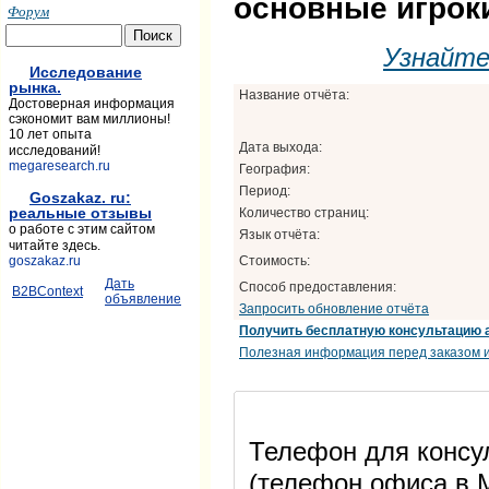
основные игроки
Форум
Узнайт
Исследование
рынка.
Название отчёта:
Достоверная информация
сэкономит вам миллионы!
10 лет опыта
Дата выхода:
исследований!
megaresearch.ru
География:
Период:
Goszakaz. ru:
реальные отзывы
Количество страниц:
о работе с этим сайтом
Язык отчёта:
читайте здесь.
Стоимость:
goszakaz.ru
Дать
Способ предоставления:
B2BContext
объявление
Запросить обновление отчёта
Получить бесплатную консультацию 
Полезная информация перед заказом и
Телефон для консул
(телефон офиса в М