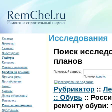
Исследования
Главная
Новости
Статьи
Поиск исследо
Видеоуроки
Тендеры
планов
Каталог
Рынки и магазины
Кредит на ремонт
Поисковый запрос:
Прайсы фирм
Пример:
кризис
Исследования
Акции
Рубрикатор
::
Ле
Купоны
Доска объявлений
:: Обувь
:: Росс
Выставки
ремонту обуви: 
Реклама на портале
Программы