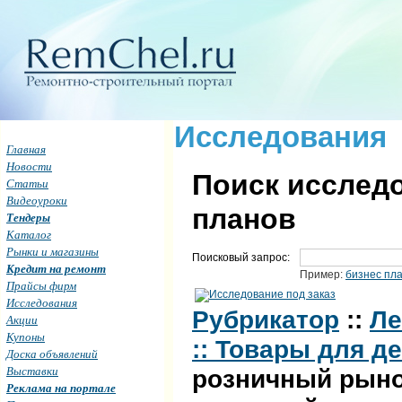
Исследования
Главная
Новости
Поиск исследо
Статьи
Видеоуроки
планов
Тендеры
Каталог
Рынки и магазины
Поисковый запрос:
Кредит на ремонт
Пример:
бизнес пл
Прайсы фирм
Исследования
Рубрикатор
::
Ле
Акции
Купоны
:: Товары для д
Доска объявлений
Выставки
розничный рыно
Реклама на портале