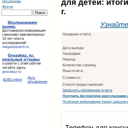
для детей: итоги
Программы
Форум
г.
Исследование
Узнайт
рынка.
Достоверная информация
Название отчёта:
сэкономит вам миллионы!
10 лет опыта
исследований!
megaresearch.ru
Дата выхода:
География:
Goszakaz. ru:
реальные отзывы
Период:
о работе с этим сайтом
Количество страниц:
читайте здесь.
Язык отчёта:
goszakaz.ru
Стоимость:
Дать
B2BContext
объявление
Способ предоставления:
Запросить обновление отчёта
Получить бесплатную консультацию 
Полезная информация перед заказом и
Телефон для консул